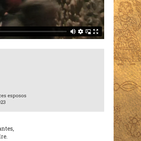
ces esposos
023
ntes,
re.