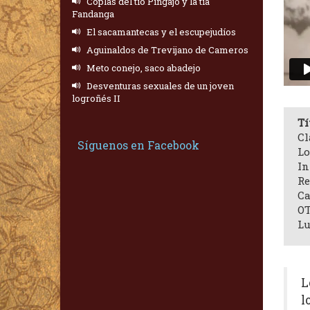
Coplas del tío Pingajo y la tía
Fandanga
El sacamantecas y el escupejudíos
Aguinaldos de Trevijano de Cameros
Meto conejo, saco abadejo
Desventuras sexuales de un joven
logroñés II
Tí
Cl
Síguenos en Facebook
Lo
In
Re
Ca
OT
Lu
L
l