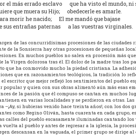
or el más errado esclavo que ha visto el mundo, ni 
uiere que muera su Hijo; obedecerle es amarle.
ara morir he nacido; El me mandó que bajase
e sus entrañas paternas a las vuestras virginales.
argen de las concurridísimas procesiones de las ciudades r
nte de la Sonsierra hay otras procesiones de pequeñas loca
esiones. En muchos pueblos no salen en procesión más que d
de la Virgen dolorosa tras él. El dolor de la madre tras los p
to que ha conmovido mucho la piedad cristiana. La adhesión 
ones que en razonamientos teológicos, la tradición lo refl
 el escritor que mejor reflejó los sentimientos del pueblo e
ir popular y quien con sus obras alimentó aún más esas emo
nces de la pasión que él compuso se cantan en muchos lugar
ntienen en varias localidades y se perdieron en otras. Las
a –¡Ay, si hubieras venido hace treinta años!, con los dos 
antes como Regino Oliván, hasta cuarenta en cada grupo, es
las calles del pueblo escasamente iluminadas cantando los 
a vuelta al pueblo y antes de regresar a la iglesia, la proc
rgen descansan en la vaguada, el primer grupo se dirige al 