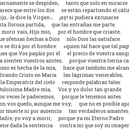
iernamente se despiden, tanto que solo en mirarse
arece que entre los dos se están repartiendo el cáliz
ijo, -le dice la Virgen-, ¡ay! si pudiera excusarse
sta llorosa partida, que las entrañas me parte.
 morir vais, Hijo mío, por el hombre que criaste;
ue ofensas hechas a Dios sólo Dios las satisface.
o se dirá por el hombre: «quien tal hace que tal pag
ues que Vos pagáis por él el precio de vuestra sangr
a sienten vuestros azotes; porque vuestra tierna ca
omo es hecha de la mía, hace que también me alcan
irando Cristo en María las lágrimas venerables,
 la Emperatriz del cielo responde palabras tales:
Dulcísima Madre mía, Vos y yo dolor tan grande
os veces le padecemos, porque le tenemos antes.
on vos quedo, aunque me voy; que no es posible ap
or muerte ni por ausencia tan verdaderos amantes
adre, yo voy a morir, porque ya mi Eterno Padre
iene dada la sentencia contra mí que soy su imagen