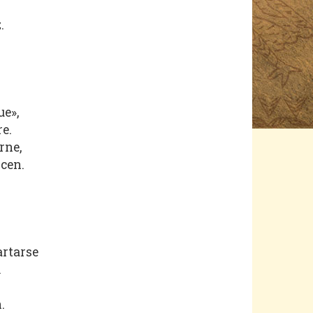
.
ue»,
e.
rne,
cen.
artarse
.
.