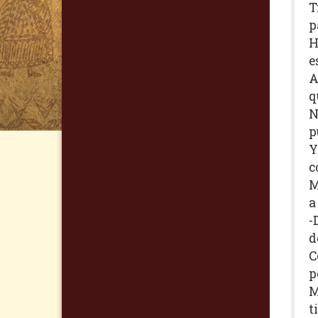
T
p
H
e
A
q
N
p
Y
c
M
a
-
d
C
p
M
t