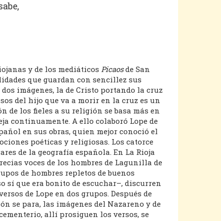
sabe,
iojanas y de los mediáticos
Picaos
de San
lidades que guardan con sencillez sus
os imágenes, la de Cristo portando la cruz
asos del hijo que va a morir en la cruz es un
de los fieles a su religión se basa más en
eja continuamente. A ello colaboró Lope de
spañol en sus obras, quien mejor conoció el
ciones poéticas y religiosas. Los catorce
es de la geografía española. En La Rioja
 recias voces de los hombres de Lagunilla de
grupos de hombres repletos de buenos
o sí que era bonito de escuchar–, discurren
versos de Lope en dos grupos. Después de
esión se para, las imágenes del Nazareno y de
cementerio, allí prosiguen los versos, se