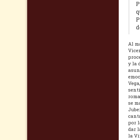
P
q
P
d
Al m
Vice
proc
y la 
asun
emoci
Vega,
sent
roma
se ma
Juber
cant
por 
dar l
la Vi