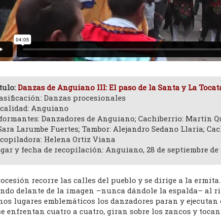
tulo:
Danzas de Anguiano III: El paso de la Santa y La Tocat
asificación: Danzas procesionales
calidad: Anguiano
formantes: Danzadores de Anguiano; Cachiberrio: Martín Qu
Sara Larumbe Fuertes; Tambor: Alejandro Sedano Llaría; Ca
copiladora: Helena Ortiz Viana
gar y fecha de recopilación: Anguiano, 28 de septiembre de 
ocesión recorre las calles del pueblo y se dirige a la ermit
ando delante de la imagen –nunca dándole la espalda– al ri
nos lugares emblemáticos los danzadores paran y ejecutan 
e enfrentan cuatro a cuatro, giran sobre los zancos y tocan