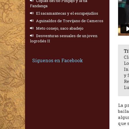
Coplas del tío Pingajo y la tía
Fandanga
El sacamantecas y el escupejudíos
Aguinaldos de Trevijano de Cameros
Meto conejo, saco abadejo
Desventuras sexuales de un joven
logroñés II
Tí
Cl
Síguenos en Facebook
Lo
In
y 
Re
Lu
La pr
bail
algu
que s