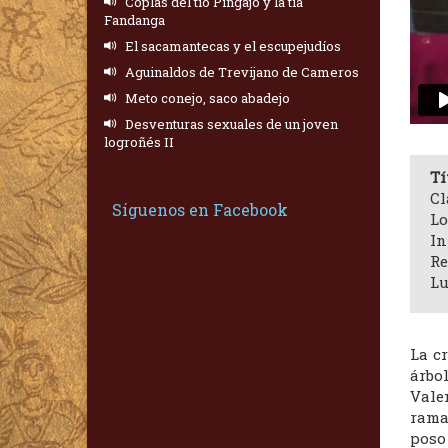
Coplas del tío Pingajo y la tía
Fandanga
El sacamantecas y el escupejudíos
Aguinaldos de Trevijano de Cameros
Meto conejo, saco abadejo
Desventuras sexuales de un joven
logroñés II
Tí
Cl
Síguenos en Facebook
Lo
In
Re
Lu
La c
árbo
Vale
rama
poso