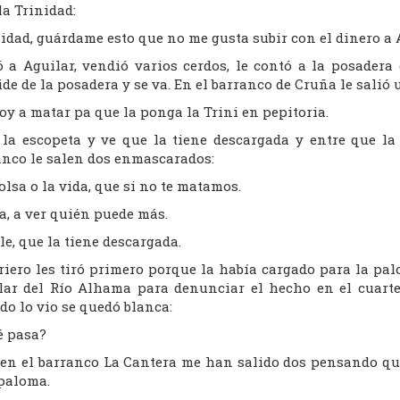
a Trinidad:
idad, guárdame esto que no me gusta subir con el dinero a A
ó a Aguilar, vendió varios cerdos, le contó a la posadera
de de la posadera y se va. En el barranco de Cruña le salió 
oy a matar pa que la ponga la Trini en pepitoria.
 la escopeta y ve que la tiene descargada y entre que la 
anco le salen dos enmascarados:
olsa o la vida, que si no te matamos.
a, a ver quién puede más.
le, que la tiene descargada.
rriero les tiró primero porque la había cargado para la pal
lar del Río Alhama para denunciar el hecho en el cuarte
o lo vio se quedó blanca:
é pasa?
 en el barranco La Cantera me han salido dos pensando que
paloma.