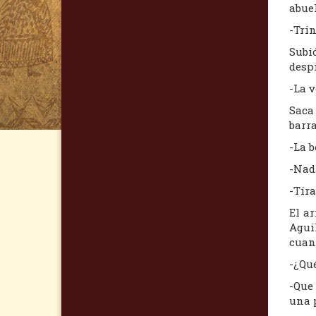
abuel
-Trin
Subi
despi
-La v
Saca
barr
-La b
-Nad
-Tíra
El a
Agui
cuand
-¿Qu
-Que
una 