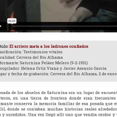
tulo:
El arriero mata a los ladrones confiados
asificación: Testimonios vitales
calidad: Cervera del Río Alhama
formante: Saturnina Peláez Melero (9-2-1931)
copilador: Helena Ortíz Viana y Javier Asensio García
gar y fecha de grabación: Cervera del Río Alhama, 2 de ener
osada de los abuelos de Saturnina era un lugar de encuentr
eteros, en una tierra de frontera donde eran frecuentes
rmante conserva la memoria familiar de esa posada que es
Gil, donde se contaban muchas historias reales alrededo
s y sucedidos. Una vez llegó allí uno que vendía cerdos y t