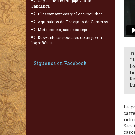
Coplas del tío Pingajo y la tía
Fandanga
El sacamantecas y el escupejudíos
Aguinaldos de Trevijano de Cameros
Meto conejo, saco abadejo
Desventuras sexuales de un joven
logroñés II
Tí
Cl
Síguenos en Facebook
Lo
In
Re
Lu
La p
carr
info
San 
caso