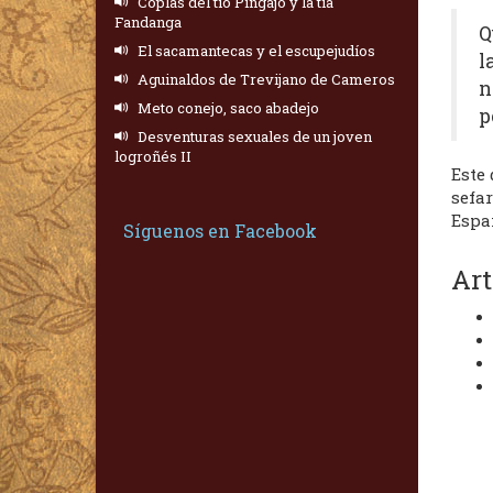
Coplas del tío Pingajo y la tía
Fandanga
Q
El sacamantecas y el escupejudíos
l
Aguinaldos de Trevijano de Cameros
n
Meto conejo, saco abadejo
p
Desventuras sexuales de un joven
logroñés II
Este 
sefar
Espa
Síguenos en Facebook
Art