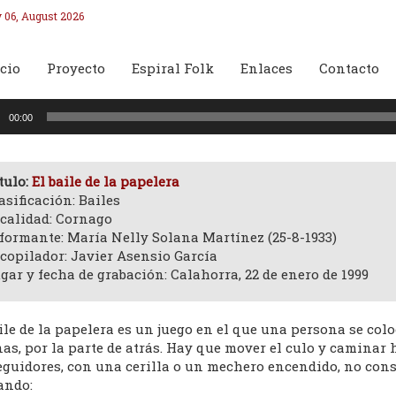
 06, August 2026
cio
Proyecto
Espiral Folk
Enlaces
Contacto
oductor
00:00
o
tulo:
El baile de la papelera
asificación: Bailes
calidad: Cornago
formante: María Nelly Solana Martínez (25-8-1933)
copilador: Javier Asensio García
gar y fecha de grabación: Calahorra, 22 de enero de 1999
ile de la papelera es un juego en el que una persona se col
as, por la parte de atrás. Hay que mover el culo y caminar
eguidores, con una cerilla o un mechero encendido, no consi
ando: