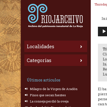
Thursday
Ini
Repr
de
audi
Localidades
Tí
Cl
Lo
Categorías
In
Re
Lu
Últimos artículos
El ba
Milagro de la Virgen de Aradón
piern
Pinos que secan fuentes
pers
La conseja perdió la oveja
cant