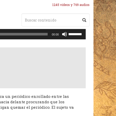
1245 videos y 769 audios
Utiliza
00:00
las
teclas
de
flecha
arriba/abajo
para
aumentar
o
disminuir
el
volumen.
oca un periódico enrollado entre las
 hacia delante procurando que los
gan quemar el periódico. El sujeto va