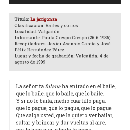
de
audio
Título:
La jerigonza
Clasificación: Bailes y corros
Localidad: Valgañón
Informante: Paula Crespo Crespo (26-6-1936)
Recopiladores: Javier Asensio García y José
Félix Hernández Pérez
Lugar y fecha de grabación: Valgañón, 4 de
agosto de 1999
La señorita
fulana
ha entrado en el baile,
que lo baile, que lo baile, que lo baile.
Y si no lo baila, medio cuartillo paga,
que lo pague, que lo pague, que lo pague.
Que salga usted, que la quiero ver bailar,
saltar y brincar y dar vueltas al aire,
por lo bien que lo baila la moza