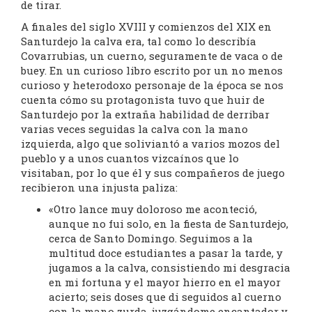
de tirar.
A finales del siglo XVIII y comienzos del XIX en
Santurdejo la calva era, tal como lo describía
Covarrubias, un cuerno, seguramente de vaca o de
buey. En un curioso libro escrito por un no menos
curioso y heterodoxo personaje de la época se nos
cuenta cómo su protagonista tuvo que huir de
Santurdejo por la extraña habilidad de derribar
varias veces seguidas la calva con la mano
izquierda, algo que soliviantó a varios mozos del
pueblo y a unos cuantos vizcaínos que lo
visitaban, por lo que él y sus compañeros de juego
recibieron una injusta paliza:
«Otro lance muy doloroso me aconteció,
aunque no fui solo, en la fiesta de Santurdejo,
cerca de Santo Domingo. Seguimos a la
multitud doce estudiantes a pasar la tarde, y
jugamos a la calva, consistiendo mi desgracia
en mi fortuna y el mayor hierro en el mayor
acierto; seis doses que di seguidos al cuerno
con la mano zurda, juzgándome encantador y