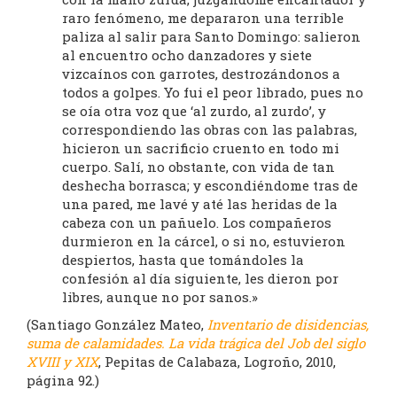
raro fenómeno, me depararon una terrible
paliza al salir para Santo Domingo: salieron
al encuentro ocho danzadores y siete
vizcaínos con garrotes, destrozándonos a
todos a golpes. Yo fui el peor librado, pues no
se oía otra voz que ‘al zurdo, al zurdo’, y
correspondiendo las obras con las palabras,
hicieron un sacrificio cruento en todo mi
cuerpo. Salí, no obstante, con vida de tan
deshecha borrasca; y escondiéndome tras de
una pared, me lavé y até las heridas de la
cabeza con un pañuelo. Los compañeros
durmieron en la cárcel, o si no, estuvieron
despiertos, hasta que tomándoles la
confesión al día siguiente, les dieron por
libres, aunque no por sanos.»
(Santiago González Mateo,
Inventario
de disidencias,
suma de calamidades. La vida trágica del Job del siglo
XVIII y XIX
, Pepitas de Calabaza, Logroño, 2010,
página 92.)