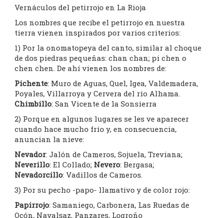
Vernáculos del petirrojo en La Rioja
Los nombres que recibe el petirrojo en nuestra
tierra vienen inspirados por varios criterios:
1) Por la onomatopeya del canto, similar al choque
de dos piedras pequeñas: chan chan; pi chen o
chen chen. De ahí vienen los nombres de:
Pichente
: Muro de Aguas, Quel, Igea, Valdemadera,
Poyales, Villarroya y Cervera del río Alhama.
Chimbillo
: San Vicente de la Sonsierra
2) Porque en algunos lugares se les ve aparecer
cuando hace mucho frío y, en consecuencia,
anuncian la nieve:
Nevador
: Jalón de Cameros, Sojuela, Treviana;
Neverillo
: El Collado;
Nevero
: Bergasa;
Nevadorcillo
: Vadillos de Cameros.
3) Por su pecho -papo- llamativo y de color rojo:
Papirrojo
: Samaniego, Carbonera, Las Ruedas de
Ocón, Navalsaz, Panzares, Logroño