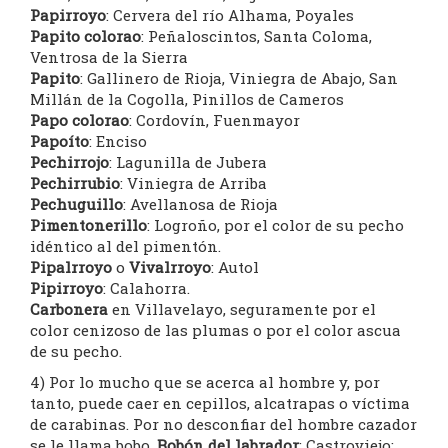
Papirroyo
: Cervera del río Alhama, Poyales
Papito colorao
: Peñaloscintos, Santa Coloma,
Ventrosa de la Sierra
Papito
: Gallinero de Rioja, Viniegra de Abajo, San
Millán de la Cogolla, Pinillos de Cameros
Papo colorao
: Cordovín, Fuenmayor
Papoíto
: Enciso
Pechirrojo
: Lagunilla de Jubera
Pechirrubio
: Viniegra de Arriba
Pechuguillo
: Avellanosa de Rioja
Pimentonerillo
: Logroño, por el color de su pecho
idéntico al del pimentón.
Pipalrroyo
o
Vivalrroyo
: Autol
Pipirroyo
: Calahorra.
Carbonera
en Villavelayo, seguramente por el
color cenizoso de las plumas o por el color ascua
de su pecho.
4) Por lo mucho que se acerca al hombre y, por
tanto, puede caer en cepillos, alcatrapas o víctima
de carabinas. Por no desconfiar del hombre cazador
se le llama bobo,
Bobón del labrador
: Castroviejo;