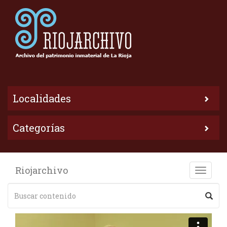
Localidades
Categorías
Riojarchivo
Toggle
naviga