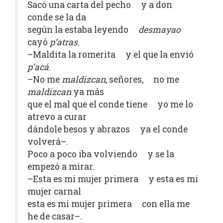
Sacó una carta del pecho y a don
conde se la da
según la estaba leyendo
desmayao
cayó
p’atras
.
–Maldita la romerita y el que la envió
p’acá
.
–No me
maldizcan
, señores, no me
maldizcan
ya más
que el mal que el conde tiene yo me lo
atrevo a curar
dándole besos y abrazos ya el conde
volverá–.
Poco a poco iba volviendo y se la
empezó a mirar.
–Esta es mi mujer primera y esta es mi
mujer carnal
esta es mi mujer primera con ella me
he de casar–.