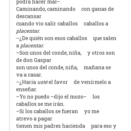
podrá hacer mal–.
Caminando, caminando con ganas de
descansar
cuando vio salir caballos caballos a
placentar
.
–¿De quién son esos caballos que salen
a
placentar
.
–Son unos del conde, niña, y otros son
de don Gaspar
son unos del conde, niña, mañana se
va a casar.
–¿Haría
usté
el favor de venírmelo a
enseñar.
–Yo no puedo –dijo el mozo– los
caballos se me irán.
–Si los caballos se fueran yo me
atrevo a pagar
tienen mis padres hacienda para eso y