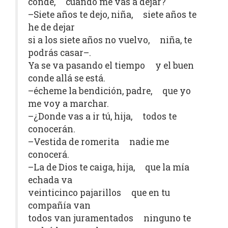
conde, cuándo me vas a dejar?
–Siete años te dejo, niña, siete años te
he de dejar
si a los siete años no vuelvo, niña, te
podrás casar–.
Ya se va pasando el tiempo y el buen
conde allá se está.
–écheme la bendición, padre, que yo
me voy a marchar.
–¿Donde vas a ir tú, hija, todos te
conocerán.
–Vestida de romerita nadie me
conocerá.
–La de Dios te caiga, hija, que la mía
echada va
veinticinco pajarillos que en tu
compañía van
todos van juramentados ninguno te