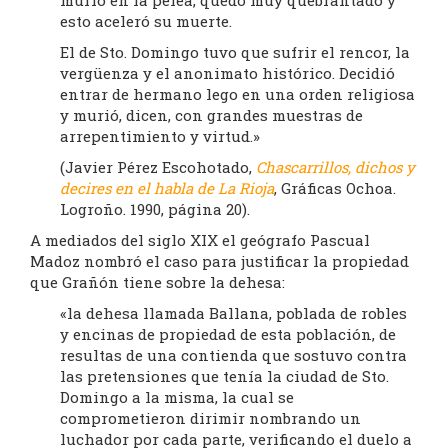
murió en la pelea, quedó muy quebrantado y
esto aceleró su muerte.
El de Sto. Domingo tuvo que sufrir el rencor, la
vergüenza y el anonimato histórico. Decidió
entrar de hermano lego en una orden religiosa
y murió, dicen, con grandes muestras de
arrepentimiento y virtud.»
(Javier Pérez Escohotado,
Chascarrillos, dichos y
decires en el habla de La Rioja
, Gráficas Ochoa.
Logroño. 1990, página 20).
A mediados del siglo XIX el geógrafo Pascual
Madoz nombró el caso para justificar la propiedad
que Grañón tiene sobre la dehesa:
«la dehesa llamada Ballana, poblada de robles
y encinas de propiedad de esta población, de
resultas de una contienda que sostuvo contra
las pretensiones que tenía la ciudad de Sto.
Domingo a la misma, la cual se
comprometieron dirimir nombrando un
luchador por cada parte, verificando el duelo a