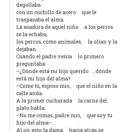
degollaba
con un cuchillo de acero que le
traspasaba el alma.
La asadura de aquel niño a los perros
se la echaba,
los perros, como animales, la olían y la
dejaban.
Cuando el padre venía lo primero
preguntaba:
–¿Dónde está mi hijo querido , dónde
está mi hijo del alma?
–Come tú, esposo mío, que el niño en la
calle anda.
A la primer cucharada la carne del
plato habla:
–No me comas, padre mío, que soy tu
hijo del alma–.
Al oír esto la dama hacia atrás se