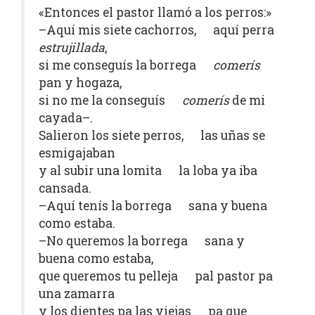
«Entonces el pastor llamó a los perros:»
–Aquí mis siete cachorros, aquí perra
estrujillada
,
si me conseguís la borrega
comerís
pan y hogaza,
si no me la conseguís
comerís
de mi
cayada–.
Salieron los siete perros, las uñas se
esmigajaban
y al subir una lomita la loba ya iba
cansada.
–Aquí tenís la borrega sana y buena
como estaba.
–No queremos la borrega sana y
buena como estaba,
que queremos tu pelleja pal pastor pa
una zamarra
y los dientes pa las viejas pa que