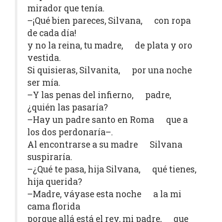
mirador que tenía.
–¡Qué bien pareces, Silvana, con ropa
de cada día!
y no la reina, tu madre, de plata y oro
vestida.
Si quisieras, Silvanita, por una noche
ser mía.
–Y las penas del infierno, padre,
¿quién las pasaría?
–Hay un padre santo en Roma que a
los dos perdonaría–.
Al encontrarse a su madre Silvana
suspiraría.
–¿Qué te pasa, hija Silvana, qué tienes,
hija querida?
–Madre, váyase esta noche a la mi
cama florida
porque allá está el rey, mi padre, que