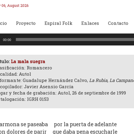
 06, August 2026
cio
Proyecto
Espiral Folk
Enlaces
Contacto
oductor
00:00
o
tulo:
La mala suegra
asificación: Romancero
calidad: Autol
formante: Guadalupe Hernández Calvo,
La Rubia, La Campan
copilador: Javier Asensio García
gar y fecha de grabación: Autol, 26 de septiembre de 1999
talogación: IGRH 0153
armona se paseaba por la puerta de adelante
on dolores de parir que daba pena escucharle