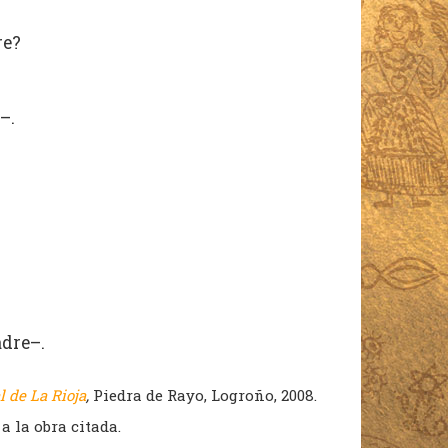
re?
–.
adre–.
 de La Rioja
,
Piedra de Rayo, Logroño, 2008.
a la obra citada.