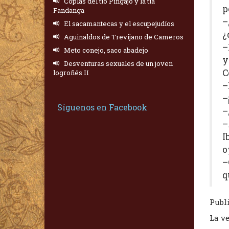
Coplas del tío Pingajo y la tía
p
Fandanga
–
El sacamantecas y el escupejudíos
¿
Aguinaldos de Trevijano de Cameros
–
Meto conejo, saco abadejo
y
Desventuras sexuales de un joven
C
logroñés II
–
–
Síguenos en Facebook
–
–
I
o
–
q
Publi
La ve