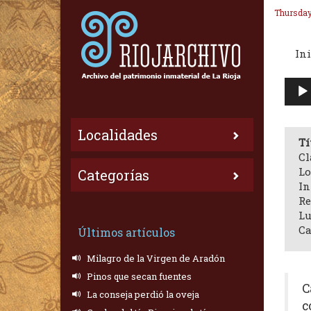
Thursday
Ini
Repr
de
audi
Localidades
Tí
Cl
Lo
Categorías
In
Re
Lu
Ca
Últimos artículos
Milagro de la Virgen de Aradón
Pinos que secan fuentes
C
La conseja perdió la oveja
c