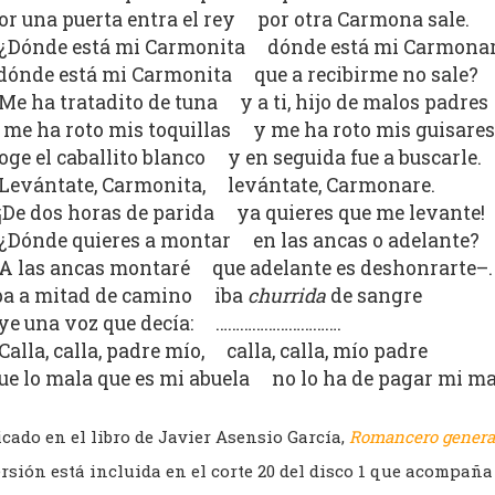
or una puerta entra el rey por otra Carmona sale.
¿Dónde está mi Carmonita dónde está mi Carmona
dónde está mi Carmonita que a recibirme no sale?
Me ha tratadito de tuna y a ti, hijo de malos padres
 me ha roto mis toquillas y me ha roto mis guisares
oge el caballito blanco y en seguida fue a buscarle.
Levántate, Carmonita, levántate, Carmonare.
¡De dos horas de parida ya quieres que me levante!
¿Dónde quieres a montar en las ancas o adelante?
A las ancas montaré que adelante es deshonrarte–.
ba a mitad de camino iba
churrida
de sangre
ye una voz que decía: ………………………….
Calla, calla, padre mío, calla, calla, mío padre
ue lo mala que es mi abuela no lo ha de pagar mi m
cado en el libro de Javier Asensio García,
Romancero general
rsión está incluida en el corte 20 del disco 1 que acompaña 