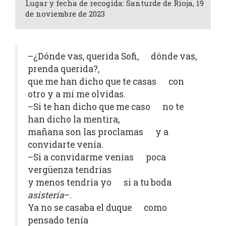
Lugar y fecha de recogida: Santurde de Rioja, 19
de noviembre de 2023
–¿Dónde vas, querida Sofi, dónde vas,
prenda querida?,
que me han dicho que te casas con
otro y a mí me olvidas.
–Si te han dicho que me caso no te
han dicho la mentira,
mañana son las proclamas y a
convidarte venía.
–Si a convidarme venías poca
vergüenza tendrías
y menos tendría yo si a tu boda
asistería
–.
Ya no se casaba el duque como
pensado tenía