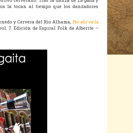
cos la tocan al tiempo que los danzadores
Arnedo y Cervera del Río Alhama
,
Por ahí va la
ol. 7. Edición de Espiral Folk de Alberite –