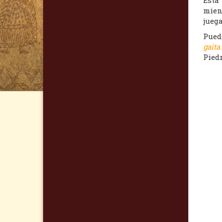
mien
juega
Pued
gaita
.
Piedr