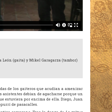
a León (gaita) y Mikel Garagarza (tambor)
idas de los gaiteros que acudían a amenizar
los asistentes debían de agacharse porque un
e estuviera por encima de ella. Diego, Juan
urrí de pasacalles.
estivo cerverano. Tras la danza de
La gaita
y