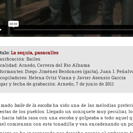
tulo:
La sequía, pasacalles
asificación: Bailes
calidad: Arnedo, Cervera del Río Alhama
formantes: Diego Jiménez Berdonces (gaita), Juan I. Peñalv
copiladores: Helena Ortiz Viana y Javier Asensio García
gar y fecha de grabación: Arnedo, 7 de junio de 2011
lamado
baile de la escoba
ha sido una de las melodías prefer
iestas de los pueblos. Llegado un soniquete muy peculiar, 
 hacía tabla rasa con una escoba y golpeaba a todo aquel qu
kel comienzan con esta tonadilla y van encadenando un pop
 pieza se ha incorporado por derecho propio al ambiente f