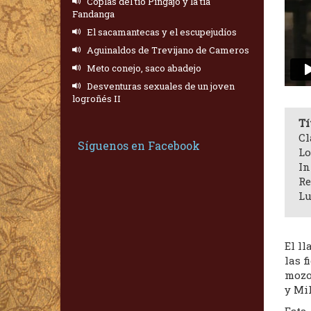
Coplas del tío Pingajo y la tía
Fandanga
El sacamantecas y el escupejudíos
Aguinaldos de Trevijano de Cameros
Meto conejo, saco abadejo
Desventuras sexuales de un joven
logroñés II
Tí
Cl
Síguenos en Facebook
Lo
In
Re
Lu
El l
las f
mozo
y Mi
Esta