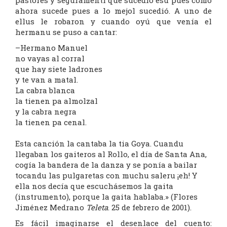
pastores y seguramenti que sucedió esu pues como
ahora sucede pues a lo mejol sucedió. A uno de
ellus le robaron y cuando oyú que venía el
hermanu se puso a cantar:
–Hermano Manuel
no vayas al corral
que hay siete ladrones
y te van a matal.
La cabra blanca
la tienen pa almolzal
y la cabra negra
la tienen pa cenal.
Esta canción la cantaba la tia Goya. Cuandu
llegaban los gaiteros al Rollo, el día de Santa Ana,
cogía la bandera de la danza y se ponía a bailar
tocandu las pulgaretas con muchu saleru ¡eh! Y
ella nos decía que escuchásemos la gaita
(instrumento), porque la gaita hablaba.» (Flores
Jiménez Medrano
Teleta
. 25 de febrero de 2001).
Es fácil imaginarse el desenlace del cuento: