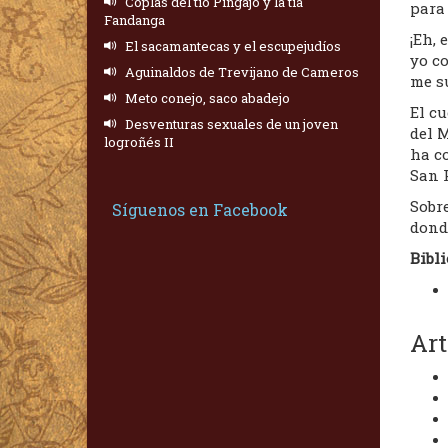
Coplas del tío Pingajo y la tía
para 
Fandanga
¡Eh, 
El sacamantecas y el escupejudíos
yo co
Aguinaldos de Trevijano de Cameros
me su
Meto conejo, saco abadejo
El cu
Desventuras sexuales de un joven
del 
logroñés II
ha co
San P
Sobre
Síguenos en Facebook
dond
Bibli
Art