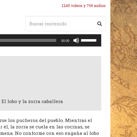
1245 videos y 769 audios
Utiliza
00:00
las
teclas
de
flecha
arriba/abajo
para
aumentar
o
disminuir
El lobo y la zorra caballera
el
volumen.
rse los pucheros del pueblo. Mientras el
él, la zorra se cuela en las cocinas, se
olmena. No conforme con eso engaña al lobo