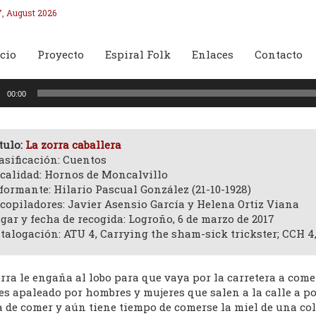
7, August 2026
cio
Proyecto
Espiral Folk
Enlaces
Contacto
oductor
00:00
o
tulo:
La zorra caballera
asificación: Cuentos
calidad: Hornos de Moncalvillo
formante: Hilario Pascual González (21-10-1928)
copiladores: Javier Asensio García y Helena Ortiz Viana
gar y fecha de recogida: Logroño, 6 de marzo de 2017
talogación: ATU 4, Carrying the sham-sick trickster; CCH 4, 
rra le engaña al lobo para que vaya por la carretera a come
es apaleado por hombres y mujeres que salen a la calle a por 
a de comer y aún tiene tiempo de comerse la miel de una c