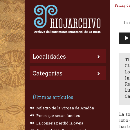
Friday 0
Ini
Repr
de
audi
Localidades
Tí
Cl
Lo
Categorías
In
Re
Lu
Ca
Últimos artículos
Milagro de la Virgen de Aradón
La zo
Pinos que secan fuentes
lobo 
La conseja perdió la oveja
hart