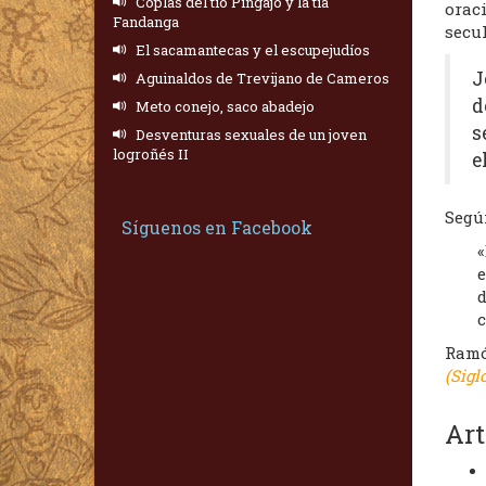
Coplas del tío Pingajo y la tía
oraci
Fandanga
secul
El sacamantecas y el escupejudíos
J
Aguinaldos de Trevijano de Cameros
d
Meto conejo, saco abadejo
s
Desventuras sexuales de un joven
logroñés II
e
Según
Síguenos en Facebook
«
e
d
c
Ramó
(Sigl
Art