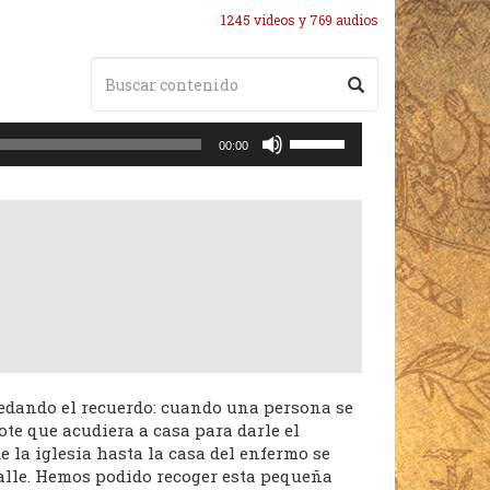
1245 videos y 769 audios
Utiliza
00:00
las
teclas
de
flecha
arriba/abajo
para
aumentar
o
disminuir
el
volumen.
quedando el recuerdo: cuando una persona se
te que acudiera a casa para darle el
 la iglesia hasta la casa del enfermo se
calle. Hemos podido recoger esta pequeña