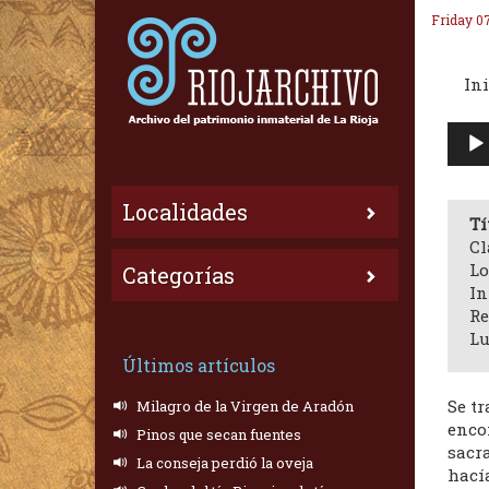
Friday 0
Ini
Repr
de
audi
Localidades
Tí
Cl
Lo
Categorías
In
Re
Lu
Últimos artículos
Se tr
Milagro de la Virgen de Aradón
encon
Pinos que secan fuentes
sacra
La conseja perdió la oveja
hací