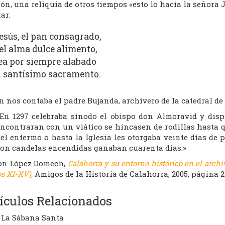
ón, una reliquia de otros tiempos «esto lo hacía la señora
ar.
esús, el pan consagrado,
el alma dulce alimento,
ea por siempre alabado
l santísimo sacramento.
 nos contaba el padre Bujanda, archivero de la catedral de
En 1297 celebraba sínodo el obispo don Almoravid y disp
ncontraran con un viático se hincasen de rodillas hasta 
el enfermo o hasta la Iglesia les otorgaba veinte días de
on candelas encendidas ganaban cuarenta días.»
n López Domech,
Calahorra y su entorno histórico en el arc
os XI-XV),
Amigos de la Historia de Calahorra, 2005, página 2
ículos Relacionados
La Sábana Santa