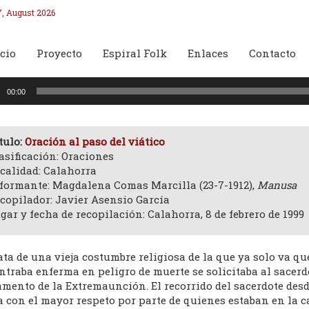
7, August 2026
cio
Proyecto
Espiral Folk
Enlaces
Contacto
oductor
00:00
o
tulo:
Oración al paso del viático
asificación: Oraciones
calidad: Calahorra
formante: Magdalena Comas Marcilla (23-7-1912),
Manusa
copilador: Javier Asensio García
gar y fecha de recopilación: Calahorra, 8 de febrero de 1999
ata de una vieja costumbre religiosa de la que ya solo va 
traba enferma en peligro de muerte se solicitaba al sacerdo
mento de la Extremaunción. El recorrido del sacerdote desde
a con el mayor respeto por parte de quienes estaban en la 