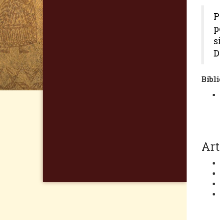
P
p
s
D
Bibli
Art