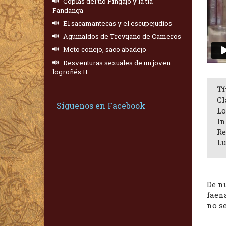
Coplas del tío Pingajo y la tía
Fandanga
El sacamantecas y el escupejudíos
Aguinaldos de Trevijano de Cameros
Meto conejo, saco abadejo
Desventuras sexuales de un joven
logroñés II
Tí
Cl
Síguenos en Facebook
Lo
In
Re
Lu
De n
faen
no se