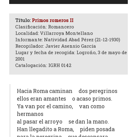
de
audio
Título:
Primos romeros II
Clasificación: Romancero
Localidad: Villarroya Montellano
Informante: Natividad Abad Pérez (21-12-1930)
Recopilador: Javier Asensio García
Lugar y fecha de recogida: Logroño, 3 de mayo de
2001
Catalogación: IGRH 0142
Hacia Roma caminan dos peregrinos
ellos eran amantes o acaso primos.
Ya van por el camino, van como
hermanos
al pasar el arroyo se dan la mano.
Han llegadito a Roma, piden posada
para la peregrina que descansara.