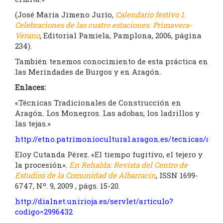
(José María Jimeno Jurío,
Calendario festivo 1.
Celebraciones de las cuatro estaciones. Primavera-
Verano
,
Editorial Pamiela, Pamplona, 2006, página
234).
También tenemos conocimiento de esta práctica en
las Merindades de Burgos y en Aragón.
Enlaces:
«Técnicas Tradicionales de Construcción en
Aragón. Los Monegros. Las adobas, los ladrillos y
las tejas.»
http://etno.patrimoniocultural.aragon.es/tecnicas/ado
Eloy Cutanda Pérez. «El tiempo fugitivo, el tejero y
la procesión».
En Rehalda: Revista del Centro de
Estudios de la Comunidad de Albarracín
, ISSN 1699-
6747, Nº. 9, 2009 , págs. 15-20.
http://dialnet.unirioja.es/servlet/articulo?
codigo=2996432