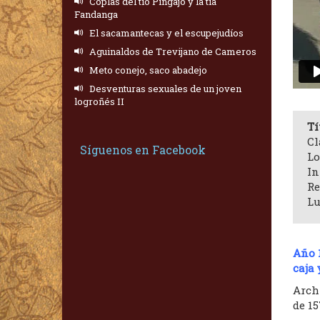
Coplas del tío Pingajo y la tía
Fandanga
El sacamantecas y el escupejudíos
Aguinaldos de Trevijano de Cameros
Meto conejo, saco abadejo
Desventuras sexuales de un joven
logroñés II
Tí
Cl
Síguenos en Facebook
Lo
In
Re
Lu
Año 
caja
Archi
de 15