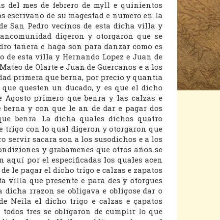
as del mes de febrero de myll e quinientos
os escrivano de su magestad e numero en la
de San Pedro vecinos de esta dicha villa y
mancomunidad digeron y otorgaron que se
edro tañera e haga son para danzar como es
no de esta villa y Hernando Lopez e Juan de
 Mateo de Olarte e Juan de Guercanos e a los
dad primera que berna, por precio y quantia
 que questen un ducado, y es que el dicho
de Agosto primero que benra y las calzas e
 berna y con que le an de dar e pagar dos
que benra. La dicha quales dichos quatro
e trigo con lo qual digeron y otorgaron que
o servir sacara son a los susodichos e a los
ondiziones y grabamenes que otros años se
n aquí por el especificadas los quales acen
e le pagar el dicho trigo e calzas e zapatos
a villa que presente e para des y otorgues
 dicha rrazon se obligava e obligose dar o
e Neila el dicho trigo e calzas e çapatos
 todos tres se obligaron de cumplir lo que