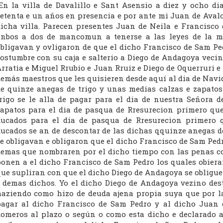
En la villa de Davalillo e Sant Asensio a diez y ocho di
etenta e un años en presencia e por ante mi Juan de Aval
icha villa. Parecen presentes Juan de Neila e Francisco 
anbos a dos de mancomun a tenerse a las leyes de la 
bligavan y ovligaron de que el dicho Francisco de Sam P
ostumbre con su caja e salterio a Diego de Andagoya veci
rratia e Miguel Rrubio e Juan Rruiz e Diego de Oquerruri e
emás maestros que les quisieren desde aquí al dia de Navi
e quinze anegas de trigo y unas medias calzas e zapatos
rigo se le alla de pagar para el dia de nuestra Señora 
apatos para el dia de pasqua de Rresurecion primero que
ucados para el dia de pasqua de Rresurecion primero 
ucados se an de descontar de las dichas qquinze anegas d
e obligavan e obligaron que el dicho Francisco de Sam Pedr
emas que nombraren por el dicho tiempo con las penas c
onen a el dicho Francisco de Sam Pedro los quales obiera
ue supliran con que el dicho Diego de Andagoya se obligue d
 demas dichos. Yo el dicho Diego de Andagoya vezino dest
aziendo como hizo de deuda ajena propia suya que por la
agar al dicho Francisco de Sam Pedro y al dicho Juan d
omeros al plazo o según o como esta dicho e declarado a