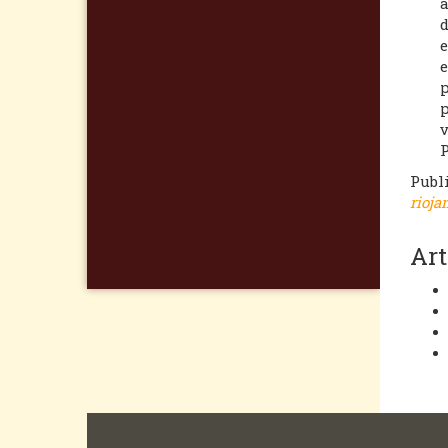
a
d
e
e
p
p
v
P
Publ
rioja
Art