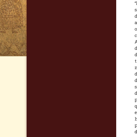
“
s
d
o
c
A
d
d
t
z
d
d
s
d
p
q
e
h
p
d