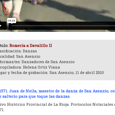
tulo:
Romería a Davalillo II
asificación: Danzas
calidad: San Asensio
formantes: Danzadores de San Asensio
copiladora: Helena Ortiz Viana
gar y fecha de grabación: San Asensio, 11 de abril 2010
1571. Juan de Neila, maestro de la danza de San Asensio, co
y salterio para que toque las danzas
.
vo Histórico Provincial de La Rioja. Protocolos Notariales d
71.