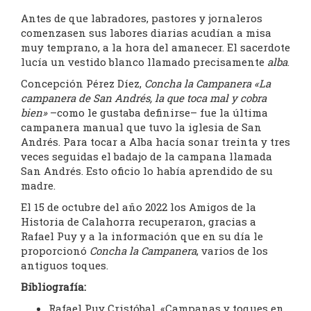
Antes de que labradores, pastores y jornaleros
comenzasen sus labores diarias acudían a misa
muy temprano, a la hora del amanecer. El sacerdote
lucía un vestido blanco llamado precisamente
alba
.
Concepción Pérez Díez,
Concha la Campanera «La
campanera de San Andrés, la que toca mal y cobra
bien»
–como le gustaba definirse– fue la última
campanera manual que tuvo la iglesia de San
Andrés. Para tocar a Alba hacía sonar treinta y tres
veces seguidas el badajo de la campana llamada
San Andrés. Esto oficio lo había aprendido de su
madre.
El 15 de octubre del año 2022 los Amigos de la
Historia de Calahorra recuperaron, gracias a
Rafael Puy y a la información que en su día le
proporcionó
Concha la Campanera
, varios de los
antiguos toques.
Bibliografía:
Rafael Puy Cristóbal, «Campanas y toques en