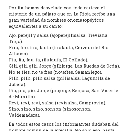
Por fin hemos desvelado con toda certeza el
misterio de un pájaro que en La Rioja recibe una
gran variedad de nombres onomatopéyicos
equivalentes a su canto:
Ajo, perejil y salsa (ajoperejilisalsa, Treviana,
Tirgo).
Firo, firo, firo, faufa (firofaufa, Cervera del Río
Alhama).
Fiu, fiu, fau, fa, (fiufaufa, El Collado).
Gili, gili, gili, Jorge (gilijorge, Las Ruedas de Ocón).
No te fíes, no te fíes (notefíes, Samaniego).
Pilli, pilli, pilli salsa (pillisalsa, Lagunilla de
Jubera).
Pío, pío, pío, Jorge (piojorge, Bergasa, San Vicente
de Munilla).
Revi, revi, revi, salsa (revisalsa, Camprovín).
Sino, sino, sino, sonson (sinosonson,
Valdemadera).
En todos estos casos los informantes dudaban del
nombre común de la avecilla. No solo eso, hasta