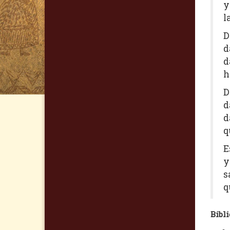
y
l
D
d
d
h
D
d
d
q
E
y
s
q
Bibli