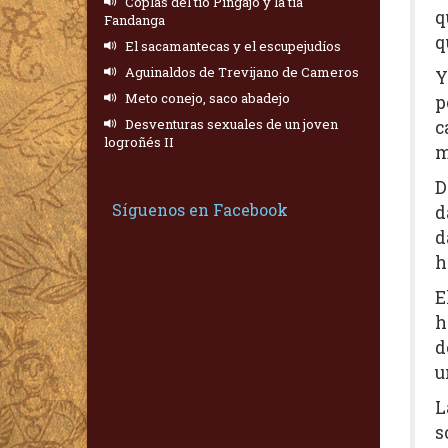
Coplas del tío Pingajo y la tía
q
Fandanga
q
El sacamantecas y el escupejudíos
Aguinaldos de Trevijano de Cameros
Y
Meto conejo, saco abadejo
p
Desventuras sexuales de un joven
c
logroñés II
m
D
Síguenos en Facebook
d
d
h
E
h
d
u
L
s