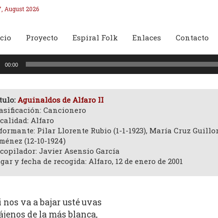
7, August 2026
cio
Proyecto
Espiral Folk
Enlaces
Contacto
oductor
00:00
o
tulo:
Aguinaldos de Alfaro II
asificación: Cancionero
calidad: Alfaro
formante: Pilar Llorente Rubio (1-1-1923), María Cruz Guillor
ménez (12-10-1924)
copilador: Javier Asensio García
gar y fecha de recogida: Alfaro, 12 de enero de 2001
i nos va a bajar usté uvas
ájenos de la más blanca,