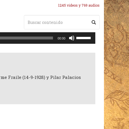
1245 videos y 769 audios
Utiliza
00:00
las
teclas
de
flecha
arriba/abajo
para
me Fraile (14-9-1928) y Pilar Palacios
aumentar
o
disminuir
el
volumen.