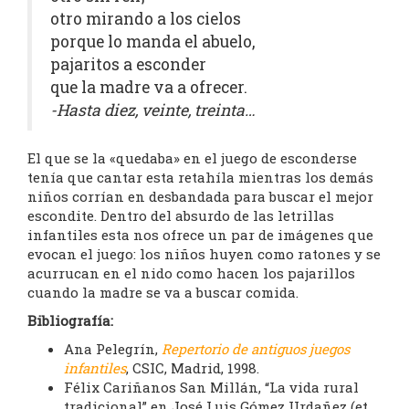
otro mirando a los cielos
porque lo manda el abuelo,
pajaritos a esconder
que la madre va a ofrecer.
-Hasta diez, veinte, treinta…
El que se la «quedaba» en el juego de esconderse
tenía que cantar esta retahíla mientras los demás
niños corrían en desbandada para buscar el mejor
escondite. Dentro del absurdo de las letrillas
infantiles esta nos ofrece un par de imágenes que
evocan el juego: los niños huyen como ratones y se
acurrucan en el nido como hacen los pajarillos
cuando la madre se va a buscar comida.
Bibliografía:
Ana Pelegrín,
Repertorio de antiguos juegos
infantiles
, CSIC, Madrid, 1998.
Félix Cariñanos San Millán, “La vida rural
tradicional” en José Luis Gómez Urdañez (et