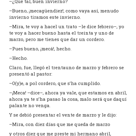
–¿Qué tal, buen invierno?
–Bueno, ¡mecagüendiez!, como vaya así, menudo
invierno tiramos este invierno.
–Mira, te voy a hacel un trato –le dice febrero–, yo
te voy a hacer bueno hasta el treinta y uno de
marzo, pero me tienes que dar un cordero.
–Pues bueno, ¡mecá!, hecho.
–Hecho.
Claro, fue, llegó el trentauno de marzo y febrero se
presentó al pastor:
–O(y)e, a pol cordero, que s’ha cumplido.
–¡Meca! –dice–, ahora ya vale, que estamos en abril,
ahora ya te s’ha pasao la cosa, malo será que daquí
palante no venga.
Y se debió presentar el vente de marzo y le dijo:
–Mira, con diez días que me queda de marzo
y otros diez que me preste mi hermano abril,