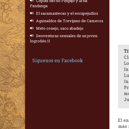
Coplas del tío Pingajo y la tía
Fandanga
El sacamantecas y el escupejudíos
Aguinaldos de Trevijano de Cameros
Meto conejo, saco abadejo
Desventuras sexuales de un joven
logroñés II
Tí
Cl
Síguenos en Facebook
Lo
In
Lu
In
Pr
mo
Ju
El e
más 