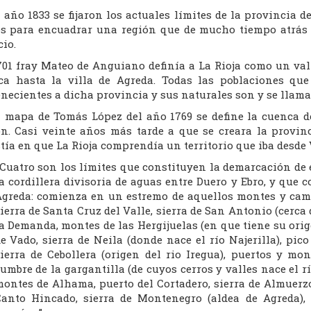
l año 1833 se fijaron los actuales límites de la provincia 
os para encuadrar una región que de mucho tiempo atrás
io.
701 fray Mateo de Anguiano definía a La Rioja como un va
ca hasta la villa de Agreda. Todas las poblaciones qu
necientes a dicha provincia y sus naturales son y se llama
l mapa de Tomás López del año 1769 se define la cuenca de
ón. Casi veinte años más tarde a que se creara la provin
tía en que La Rioja comprendía un territorio que iba desde
Cuatro son los límites que constituyen la demarcación de es
a cordillera divisoria de aguas entre Duero y Ebro, y que 
greda: comienza en un estremo de aquellos montes y camin
ierra de Santa Cruz del Valle, sierra de San Antonio (cerca 
a Demanda, montes de las Hergijuelas (en que tiene su orige
e Vado, sierra de Neila (donde nace el río Najerilla), pi
ierra de Cebollera (origen del rio Iregua), puertos y mo
umbre de la gargantilla (de cuyos cerros y valles nace el rí
ontes de Alhama, puerto del Cortadero, sierra de Almuerzo,
anto Hincado, sierra de Montenegro (aldea de Agreda),