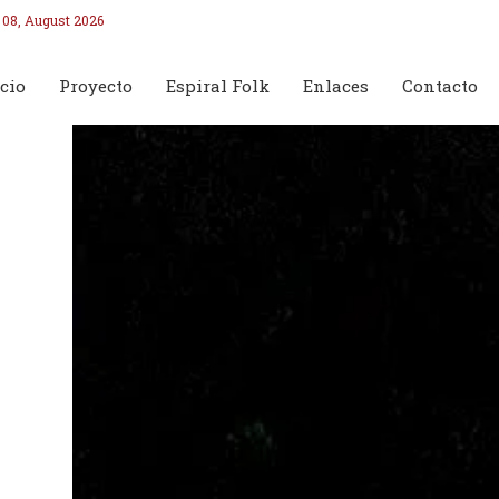
 08, August 2026
cio
Proyecto
Espiral Folk
Enlaces
Contacto