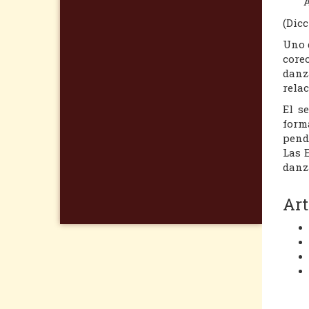
(Dicc
Uno 
core
danz
relac
El s
form
pend
Las E
danza
Art