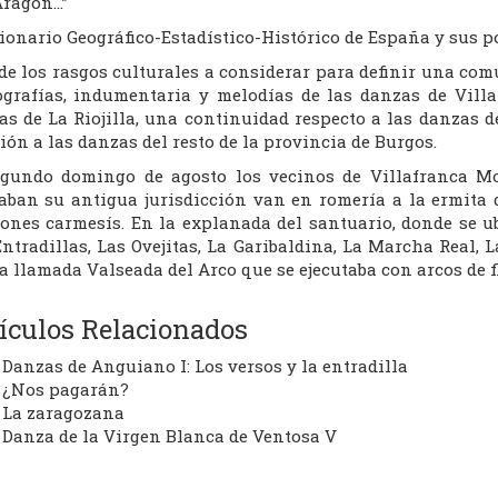
Aragón…”
ionario Geográfico-Estadístico-Histórico de España y sus po
de los rasgos culturales a considerar para definir una comu
ografías, indumentaria y melodías de las danzas de Villa
as de La Riojilla, una continuidad respecto a las danzas 
ión a las danzas del resto de la provincia de Burgos.
egundo domingo de agosto los vecinos de Villafranca Mo
aban su antigua jurisdicción van en romería a la ermita 
ones carmesís. En la explanada del santuario, donde se ub
ntradillas, Las Ovejitas, La Garibaldina, La Marcha Real, 
 llamada Valseada del Arco que se ejecutaba con arcos de f
ículos Relacionados
Danzas de Anguiano I: Los versos y la entradilla
¿Nos pagarán?
La zaragozana
Danza de la Virgen Blanca de Ventosa V