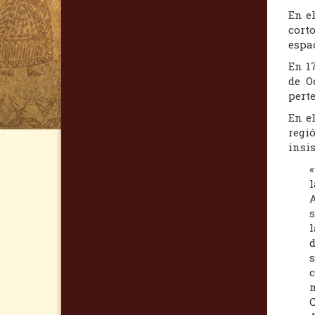
En e
cort
espac
En 1
de O
perte
En e
regi
insis
«
l
A
s
l
d
s
c
m
C