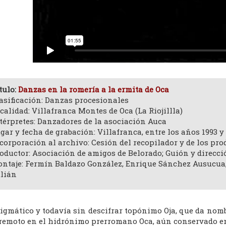
tulo:
Danzas en la romería a la ermita de Oca
asificación: Danzas procesionales
calidad: Villafranca Montes de Oca (La Riojillla)
térpretes: Danzadores de la asociación Auca
gar y fecha de grabación: Villafranca, entre los años 1993 y
corporación al archivo: Cesión del recopilador y de los pro
oductor: Asociación de amigos de Belorado; Guión y direcci
ntaje: Fermín Baldazo González, Enrique Sánchez Ausucua, 
lián
nigmático y todavía sin descifrar topónimo Oja, que da nomb
remoto en el hidrónimo prerromano Oca, aún conservado en l