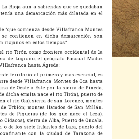
de La Rioja aun a sabiendas que se quedaban
 tenía una demarcación más dilatada en el
lle “que comienza desde Villafranca Montes
e se contienen en dicha demarcación son
n riojanos en estos tiempos.”
l río Tirón como frontera occidental de la
cia de Logroño, el geógrafo Pascual Madoz
 Villafranca hasta Ágreda:
te territorio: el primero y mas esencial, es
corre desde Villafranca Montes de Oca hasta
a de Oeste a Este por la sierra de Pineda,
de dicha ermita nace el río Tirón), puerto de
n el río Oja), sierra de san Lorenzo, montes
co de Urbión; montes llamdos de San Millán,
ntes de Piqueras (de los que nace el Leza),
o Cidacos), sierra de Alba, Puerto de Oncala,
 o de los siete Infantes de Lara, puerto del
 confinante con la ciudad de Tarazona de