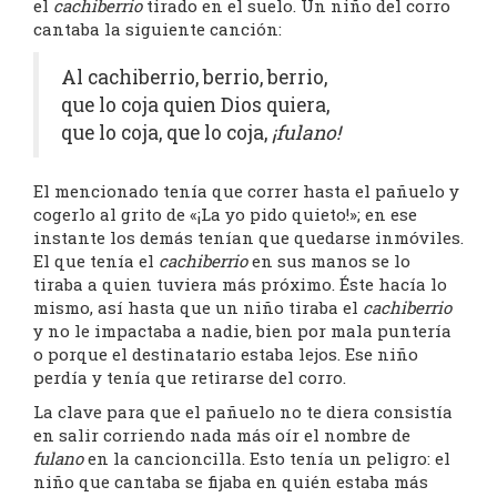
el
cachiberrio
tirado en el suelo. Un niño del corro
cantaba la siguiente canción:
Al cachiberrio, berrio, berrio,
que lo coja quien Dios quiera,
que lo coja, que lo coja,
¡fulano!
El mencionado tenía que correr hasta el pañuelo y
cogerlo al grito de «¡La yo pido quieto!»; en ese
instante los demás tenían que quedarse inmóviles.
El que tenía el
cachiberrio
en sus manos se lo
tiraba a quien tuviera más próximo. Éste hacía lo
mismo, así hasta que un niño tiraba el
cachiberrio
y no le impactaba a nadie, bien por mala puntería
o porque el destinatario estaba lejos. Ese niño
perdía y tenía que retirarse del corro.
La clave para que el pañuelo no te diera consistía
en salir corriendo nada más oír el nombre de
fulano
en la cancioncilla. Esto tenía un peligro: el
niño que cantaba se fijaba en quién estaba más