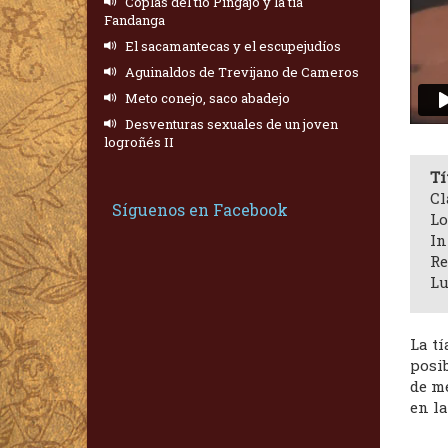
Coplas del tío Pingajo y la tía
Fandanga
El sacamantecas y el escupejudíos
Aguinaldos de Trevijano de Cameros
Meto conejo, saco abadejo
Desventuras sexuales de un joven
logroñés II
Tí
Cl
Síguenos en Facebook
Lo
In
Re
Lu
La t
posib
de m
en la