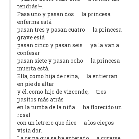
tendrás!–.
Pasa uno y pasan dos la princesa
enferma está
pasan tres y pasan cuatro la princesa
grave está
pasan cinco y pasan seis ya la van a
confesar
pasan siete y pasan ocho la princesa
muerta está.
Ella, como hija de reina, la entierran
en pie de altar
y él, como hijo de vizconde, tres
pasitos más atrás
en la tumba de la niña ha florecido un
rosal
con un letrero que dice a los ciegos
vista dar.
La reina que se ha enterado a curarse