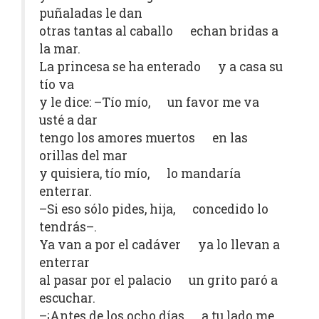
puñaladas le dan
otras tantas al caballo echan bridas a
la mar.
La princesa se ha enterado y a casa su
tío va
y le dice: –Tío mío, un favor me va
usté a dar
tengo los amores muertos en las
orillas del mar
y quisiera, tío mío, lo mandaría
enterrar.
–Si eso sólo pides, hija, concedido lo
tendrás–.
Ya van a por el cadáver ya lo llevan a
enterrar
al pasar por el palacio un grito paró a
escuchar.
–¡Antes de los ocho días a tu lado me