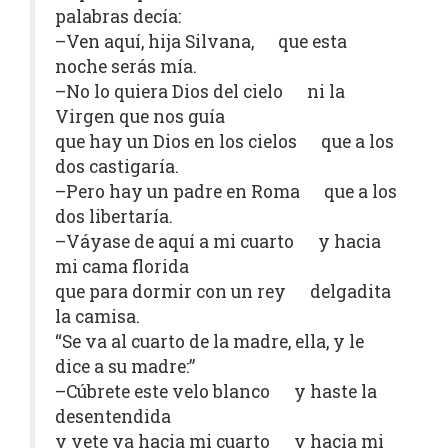
palabras decía:
–Ven aquí, hija Silvana, que esta
noche serás mía.
–No lo quiera Dios del cielo ni la
Virgen que nos guía
que hay un Dios en los cielos que a los
dos castigaría.
–Pero hay un padre en Roma que a los
dos libertaría.
–Váyase de aquí a mi cuarto y hacia
mi cama florida
que para dormir con un rey delgadita
la camisa.
“Se va al cuarto de la madre, ella, y le
dice a su madre:”
–Cúbrete este velo blanco y haste la
desentendida
y vete ya hacia mi cuarto y hacia mi