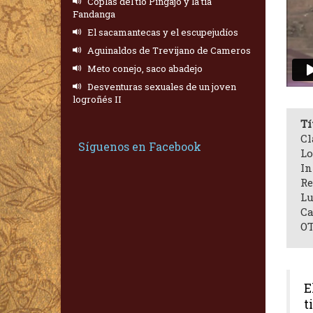
Coplas del tío Pingajo y la tía
Fandanga
El sacamantecas y el escupejudíos
Aguinaldos de Trevijano de Cameros
Meto conejo, saco abadejo
Desventuras sexuales de un joven
logroñés II
Tí
Cl
Síguenos en Facebook
Lo
In
Re
Lu
Ca
OT
E
t