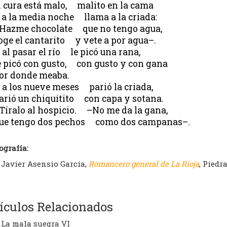
l cura está malo, malito en la cama
 a la media noche llama a la criada:
Hazme chocolate que no tengo agua,
oge el cantarito y vete a por agua–.
 al pasar el río le picó una rana,
e picó con gusto, con gusto y con gana
or donde meaba.
 a los nueve meses parió la criada,
arió un chiquitito con capa y sotana.
Tíralo al hospicio. –No me da la gana,
ue tengo dos pechos como dos campanas–.
ografía:
Javier Asensio García,
Romancero general de La Rioja
, Piedr
ículos Relacionados
La mala suegra VI