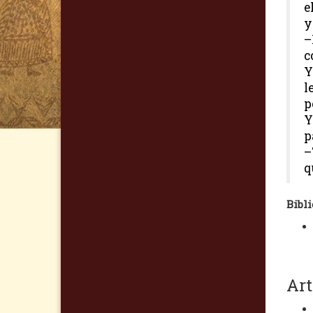
e
y
–
c
Y
l
p
Y
p
–
q
Bibli
Art