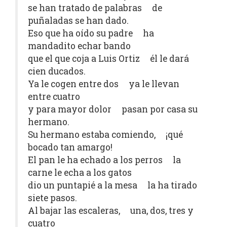
se han tratado de palabras de
puñaladas se han dado.
Eso que ha oído su padre ha
mandadito echar bando
que el que coja a Luis Ortiz él le dará
cien ducados.
Ya le cogen entre dos ya le llevan
entre cuatro
y para mayor dolor pasan por casa su
hermano.
Su hermano estaba comiendo, ¡qué
bocado tan amargo!
El pan le ha echado a los perros la
carne le echa a los gatos
dio un puntapié a la mesa la ha tirado
siete pasos.
Al bajar las escaleras, una, dos, tres y
cuatro