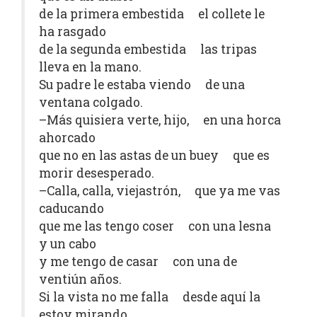
de la primera embestida el collete le
ha rasgado
de la segunda embestida las tripas
lleva en la mano.
Su padre le estaba viendo de una
ventana colgado.
–Más quisiera verte, hijo, en una horca
ahorcado
que no en las astas de un buey que es
morir desesperado.
–Calla, calla, viejastrón, que ya me vas
caducando
que me las tengo coser con una lesna
y un cabo
y me tengo de casar con una de
ventiún años.
Si la vista no me falla desde aquí la
estoy mirando