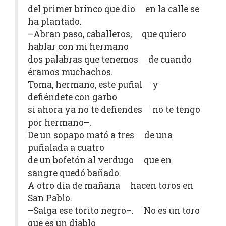
del primer brinco que dio en la calle se
ha plantado.
–Abran paso, caballeros, que quiero
hablar con mi hermano
dos palabras que tenemos de cuando
éramos muchachos.
Toma, hermano, este puñal y
defiéndete con garbo
si ahora ya no te defiendes no te tengo
por hermano–.
De un sopapo mató a tres de una
puñalada a cuatro
de un bofetón al verdugo que en
sangre quedó bañado.
A otro día de mañana hacen toros en
San Pablo.
–Salga ese torito negro–. No es un toro
que es un diablo