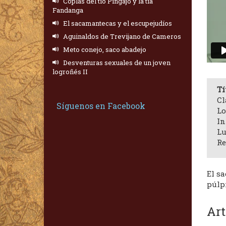
Coplas del tío Pingajo y la tía
Fandanga
El sacamantecas y el escupejudíos
Aguinaldos de Trevijano de Cameros
Meto conejo, saco abadejo
Desventuras sexuales de un joven
logroñés II
Tí
Cl
Síguenos en Facebook
Lo
In
Lu
Re
El sa
púlp
Art