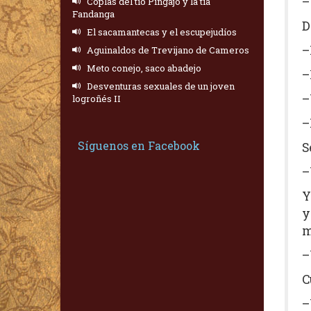
–
Coplas del tío Pingajo y la tía
Fandanga
D
El sacamantecas y el escupejudíos
–
Aguinaldos de Trevijano de Cameros
Meto conejo, saco abadejo
–
Desventuras sexuales de un joven
–
logroñés II
–
Síguenos en Facebook
S
–
Y
y
m
–
C
–