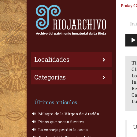
Friday 0
Ini
Repr
de
audi
Localidades
Tí
Cl
Lo
Categorías
In
Re
Ca
Lu
Últimos artículos
Milagro de la Virgen de Aradón
Pinos que secan fuentes
U
La conseja perdió la oveja