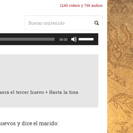
1245 videos y 769 audios
Utiliza
00:00
las
teclas
de
flecha
arriba/abajo
para
aumentar
o
rá el tercer huevo + Hasta la fosa
disminuir
el
volumen.
uevos y dice el marido: