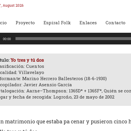
7, August 2026
cio
Proyecto
Espiral Folk
Enlaces
Contacto
oductor
00:00
o
tulo:
Yo tres y tú dos
asificación: Cuentos
calidad: Villavelayo
formante: Marino Herrero Ballesteros (18-6-1930)
copilador: Javier Asensio García
talogación: Aarne–Thompson: 1365D* + 1365F*, Quién se come
gar y fecha de recogida: Logroño, 23 de mayo de 2002
n matrimonio que estaba pa cenar y pusieron cinco h