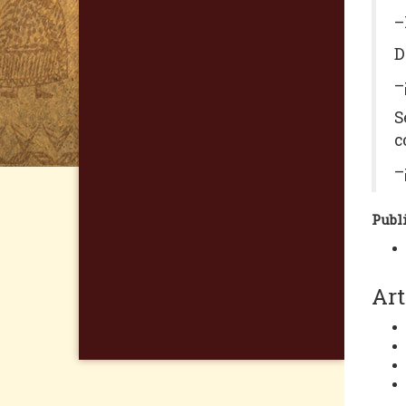
–
D
–
S
c
–
Publ
Art