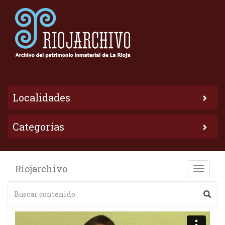
Localidades
Categorías
Riojarchivo
Toggle
naviga