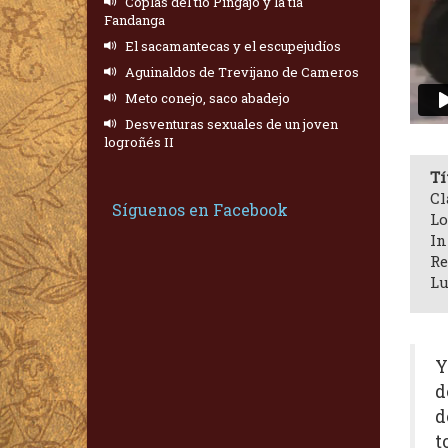
Coplas del tío Pingajo y la tía
Fandanga
El sacamantecas y el escupejudíos
Aguinaldos de Trevijano de Cameros
Meto conejo, saco abadejo
Desventuras sexuales de un joven
logroñés II
Tí
Cl
Síguenos en Facebook
Lo
In
Re
Lu
Y
d
d
t