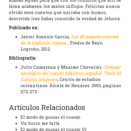
Ambas Aguas para que con los conjuros que allí se
leían acabasen los malos influjos. Felicitas nunca
olvidó esos cuentos que narraba con humor,
descreída tras haber conocido la verdad de Jehová.
Publicado en:
Javier Asensio García,
Los 99 mejores cuentos
de la tradición riojana,
, Piedra de Rayo,
Logroño, 2012.
Bibliografía:
Julio Camarena y Maxime Chevalier,
Catálogo
tipológico del cuento folklórico español. Tomo III.
Cuentos religiosos
, Centro de estudios
cervantinos. Alcalá de Henares. 2003, páginas
272-273.
Artículos Relacionados
El modo de guisar el conejo
Un burro me falta
El modo de guisar el conejo VI