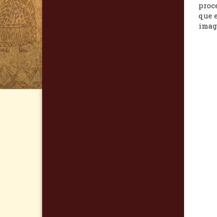
proce
que 
imag