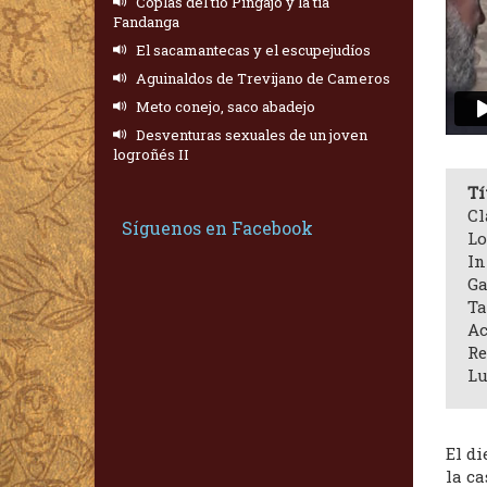
Coplas del tío Pingajo y la tía
Fandanga
El sacamantecas y el escupejudíos
Aguinaldos de Trevijano de Cameros
Meto conejo, saco abadejo
Desventuras sexuales de un joven
logroñés II
Tí
Cl
Síguenos en Facebook
Lo
In
Ga
Ta
Ac
Re
Lu
El di
la ca