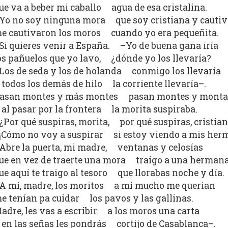
ue va a beber mi caballo agua de esa cristalina.
Yo no soy ninguna mora que soy cristiana y cautiv
e cautivaron los moros cuando yo era pequeñita.
Si quieres venir a España. –Yo de buena gana iría
os pañuelos que yo lavo, ¿dónde yo los llevaría?
Los de seda y los de holanda conmigo los llevaría
 todos los demás de hilo la corriente llevaría–.
asan montes y más montes pasan montes y mont
 al pasar por la frontera la morita suspiraba.
¿Por qué suspiras, morita, por qué suspiras, cristia
¡Cómo no voy a suspirar si estoy viendo a mis her
Abre la puerta, mi madre, ventanas y celosías
ue en vez de traerte una mora traigo a una herman
ue aquí te traigo al tesoro que llorabas noche y día.
A mí, madre, los moritos a mí mucho me querían
e tenían pa cuidar los pavos y las gallinas.
adre, les vas a escribir a los moros una carta
 en las señas les pondrás cortijo de Casablanca–.