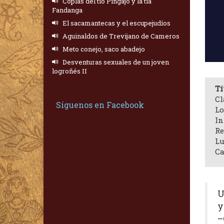
Coplas del tío Pingajo y la tía
Fandanga
El sacamantecas y el escupejudíos
Aguinaldos de Trevijano de Cameros
Meto conejo, saco abadejo
Desventuras sexuales de un joven
logroñés II
Tí
Cl
Síguenos en Facebook
Lo
In
Re
Lu
Ca
U
y
–