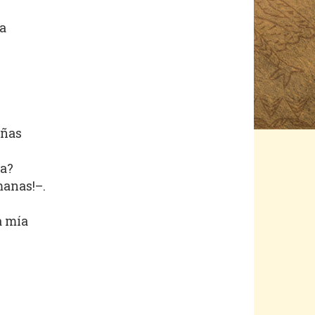
a
añas
na?
manas!–.
a mía