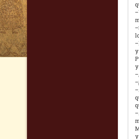
q
–
m
–
l
–
y
P
y
–
–
–
q
q
–
m
M
y