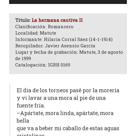
de
audio
Título:
La hermana cautiva II
Clasificación: Romancero
Localidad: Matute
Informante: Hilaria Corral Sáez (14-1-1914)
Recopilador: Javier Asensio García
Lugar y fecha de grabación: Matute, 3 de agosto
de 1999
Catalogación: IGRH 0169
El día de los torneos pasé por la morería
y vi lavar a una mora al pie de una
fuente fría.
–Apártate, mora linda, apártate, mora
bella
que va a beber mi caballo de estas aguas
cristalinas.