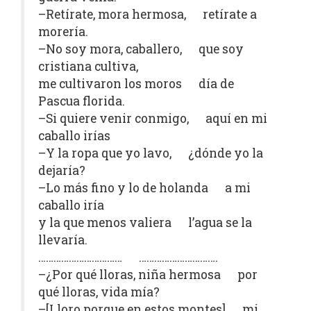
–Retírate, mora hermosa, retírate a
morería.
–No soy mora, caballero, que soy
cristiana cultiva,
me cultivaron los moros día de
Pascua florida.
–Si quiere venir conmigo, aquí en mi
caballo irías
–Y la ropa que yo lavo, ¿dónde yo la
dejaría?
–Lo más fino y lo de holanda a mi
caballo iría
y la que menos valiera l’agua se la
llevaría.
…………………………… ………………………….
–¿Por qué lloras, niña hermosa por
qué lloras, vida mía?
–[Lloro porque en estos montes] mi