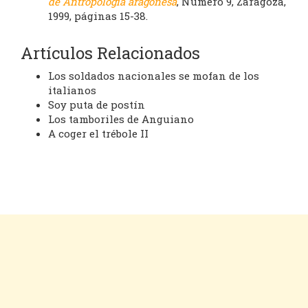
de Antropología aragonesa
, Número 9, Zaragoza,
1999, páginas 15-38.
Artículos Relacionados
Los soldados nacionales se mofan de los
italianos
Soy puta de postín
Los tamboriles de Anguiano
A coger el trébole II
Cookies
Aviso legal
Contacto
Inicio