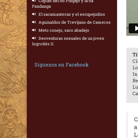
Coplas del tío Pingajo y la tía
Fandanga
El sacamantecas y el escupejudíos
Aguinaldos de Trevijano de Cameros
Meto conejo, saco abadejo
Desventuras sexuales de un joven
logroñés II
Tí
Cl
Síguenos en Facebook
Lo
In
Re
Lu
Ca
C
a
L