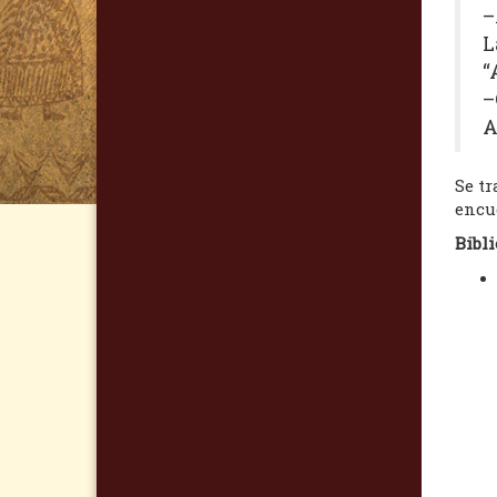
–
L
“
–
A
Se tr
encue
Bibli