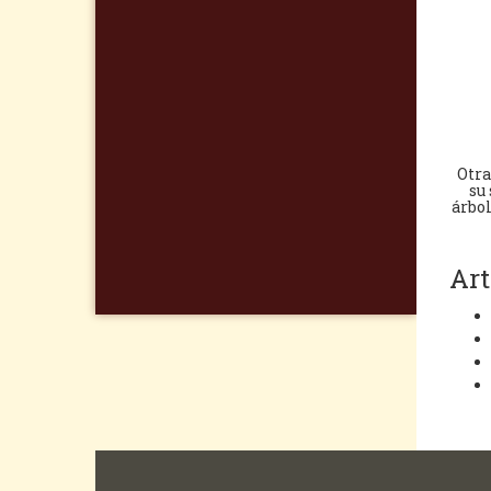
Otra
su
árbo
Art