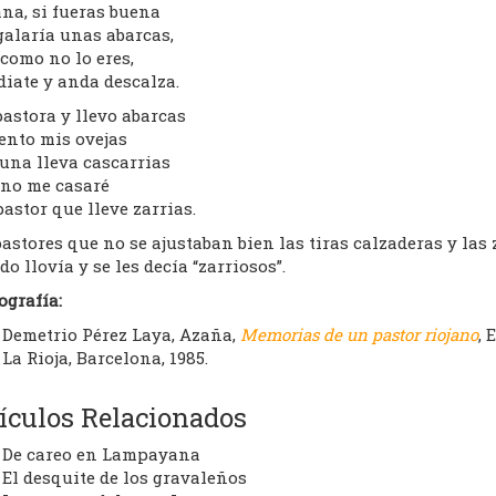
na, si fueras buena
galaría unas abarcas,
como no lo eres,
diate y anda descalza.
astora y llevo abarcas
ento mis ovejas
una lleva cascarrias
 no me casaré
astor que lleve zarrias.
astores que no se ajustaban bien las tiras calzaderas y las 
o llovía y se les decía “zarriosos”.
ografía:
Demetrio Pérez Laya, Azaña,
Memorias de un pastor riojano
, 
La Rioja, Barcelona, 1985.
ículos Relacionados
De careo en Lampayana
El desquite de los gravaleños