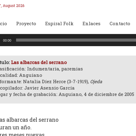
7, August 2026
cio
Proyecto
Espiral Folk
Enlaces
Contacto
oductor
00:00
o
tulo:
Las albarcas del serrano
asificación: Indumentaria, paremias
calidad: Anguiano
formante: Natalia Díez Herce (3-7-1919),
Ojeda
copilador: Javier Asensio García
gar y fecha de grabación: Anguiano, 4 de diciembre de 2005
as albarcas del serrano
uran un año.
res meses nuevas,