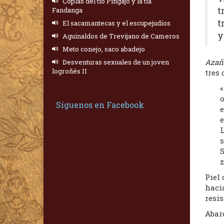
Coplas del tío Pingajo y la tía
t
Fandanga
t
El sacamantecas y el escupejudíos
y
Aguinaldos de Trevijano de Cameros
Meto conejo, saco abadejo
Azañ
Desventuras sexuales de un joven
logroñés II
tres 
«
o
Síguenos en Facebook
e
e
L
s
S
z
Piel 
hacía
resis
Abarc