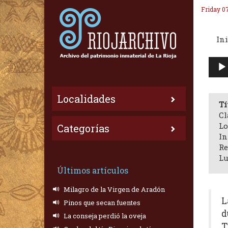
Friday 0
Ini
Repr
de
audi
Localidades
Tí
Cl
Lo
Categorías
In
Re
Lu
Últimos artículos
Milagro de la Virgen de Aradón
L
Pinos que secan fuentes
d
La conseja perdió la oveja
T