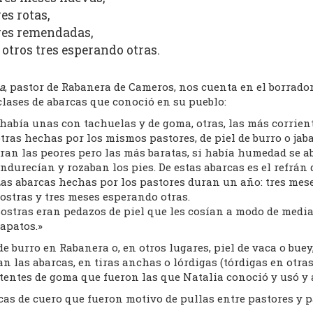
res rotas,
res remendadas,
 otros tres esperando otras.
a
, pastor de Rabanera de Cameros, nos cuenta en el borrado
clases de abarcas que conoció en su pueblo:
había unas con tachuelas y de goma, otras, las más corrient
tras hechas por los mismos pastores, de piel de burro o jab
ran las peores pero las más baratas, si había humedad se a
ndurecían y rozaban los pies. De estas abarcas es el refrán 
as abarcas hechas por los pastores duran un año: tres mese
ostras y tres meses esperando otras.
ostras eran pedazos de piel que les cosían a modo de media
apatos.»
de burro en Rabanera o, en otros lugares, piel de vaca o bu
n las abarcas, en tiras anchas o lórdigas (tórdigas en otras
tentes de goma que fueron las que Natalia conoció y usó y a
as de cuero que fueron motivo de pullas entre pastores y pa