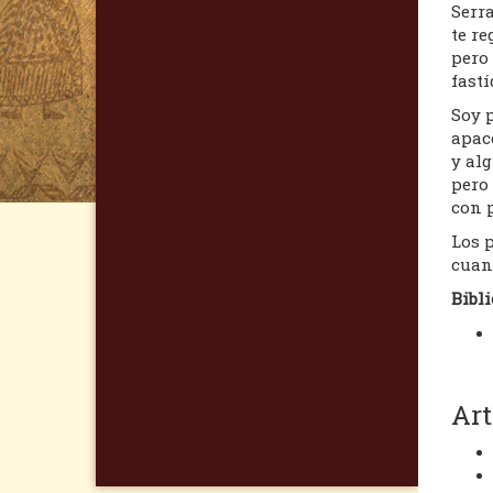
Serra
te re
pero 
fastí
Soy p
apac
y alg
pero
con p
Los p
cuand
Bibli
Art