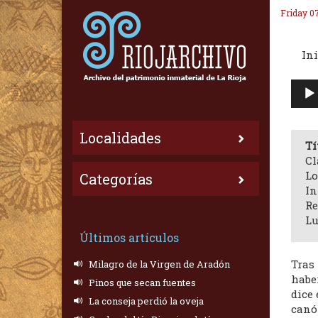
Friday 0
Ini
Repr
de
audi
Localidades
Tí
Cl
Lo
Categorías
In
Re
Lu
Últimos artículos
Tras
Milagro de la Virgen de Aradón
haber
Pinos que secan fuentes
dice 
La conseja perdió la oveja
canó