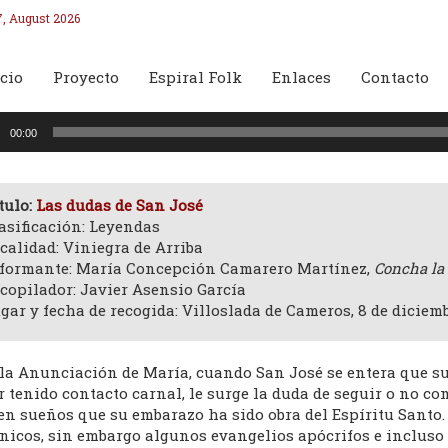
7, August 2026
cio
Proyecto
Espiral Folk
Enlaces
Contacto
oductor
00:00
o
tulo:
Las dudas de San José
asificación: Leyendas
calidad: Viniegra de Arriba
formante: María Concepción Camarero Martínez,
Concha la
copilador: Javier Asensio García
gar y fecha de recogida: Villoslada de Cameros, 8 de diciemb
 la Anunciación de María, cuando San José se entera que s
 tenido contacto carnal, le surge la duda de seguir o no co
en sueños que su embarazo ha sido obra del Espíritu Santo. 
nicos, sin embargo algunos evangelios apócrifos e incluso