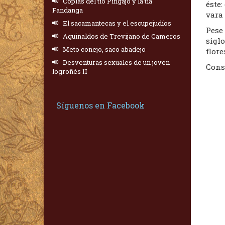
Coplas del tío Pingajo y la tía
éste:
Fandanga
vara 
El sacamantecas y el escupejudíos
Pese 
Aguinaldos de Trevijano de Cameros
siglo
Meto conejo, saco abadejo
flore
Desventuras sexuales de un joven
Cons
logroñés II
Síguenos en Facebook