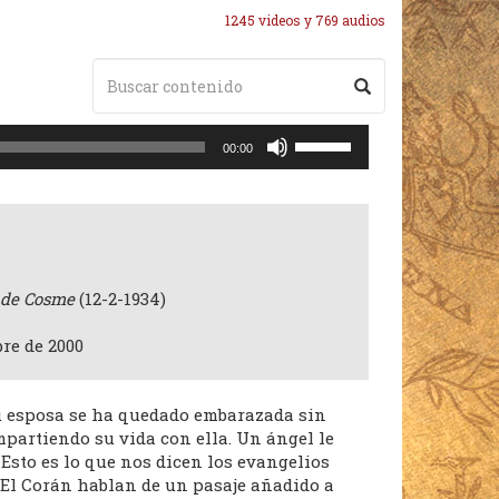
1245 videos y 769 audios
Utiliza
00:00
las
teclas
de
flecha
arriba/abajo
para
 de Cosme
(12-2-1934)
aumentar
o
re de 2000
disminuir
el
volumen.
u esposa se ha quedado embarazada sin
mpartiendo su vida con ella. Un ángel le
Esto es lo que nos dicen los evangelios
 El Corán hablan de un pasaje añadido a