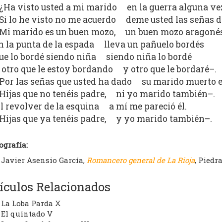
¿Ha visto usted a mi marido en la guerra alguna ve
Si lo he visto no me acuerdo deme usted las señas de
Mi marido es un buen mozo, un buen mozo aragonés
n la punta de la espada lleva un pañuelo bordés
ue lo bordé siendo niña siendo niña lo bordé
 otro que le estoy bordando y otro que le bordaré–.
Por las señas que usted ha dado su marido muerto e
Hijas que no tenéis padre, ni yo marido también–.
l revolver de la esquina a mí me pareció él.
Hijas que ya tenéis padre, y yo marido también–.
ografía:
Javier Asensio García,
Romancero general de La Rioja
, Piedr
ículos Relacionados
La Loba Parda X
El quintado V