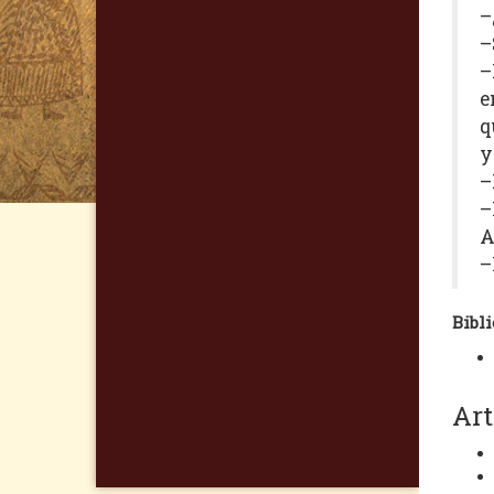
–
–
–
e
q
y
–
–
A
–
Bibli
Art