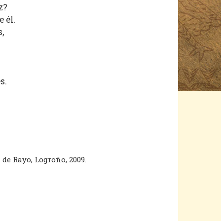
z?
 él.
,
s.
a de Rayo, Logroño, 2009.