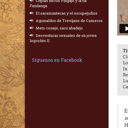
Coplas del tío Pingajo y la tía
Fandanga
El sacamantecas y el escupejudíos
Aguinaldos de Trevijano de Cameros
Meto conejo, saco abadejo
Desventuras sexuales de un joven
logroñés II
Tí
Cl
Síguenos en Facebook
Lo
In
Re
Lu
Ca
E
s
H